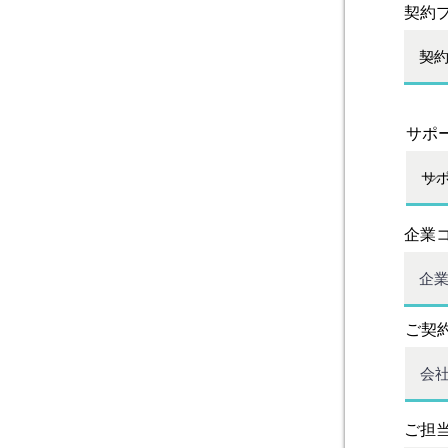
契約
サポ
企業
ご契
ご担