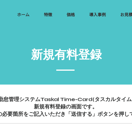
ホーム
特徴
価格
導入事例
お見
新規有料登録
勤怠管理システムTaskal Time-Card(タスカルタイ
新規有料登録の画面です。
の必要箇所をご記入いただき「送信する」ボタンを押し