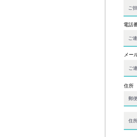
電話
メー
住所