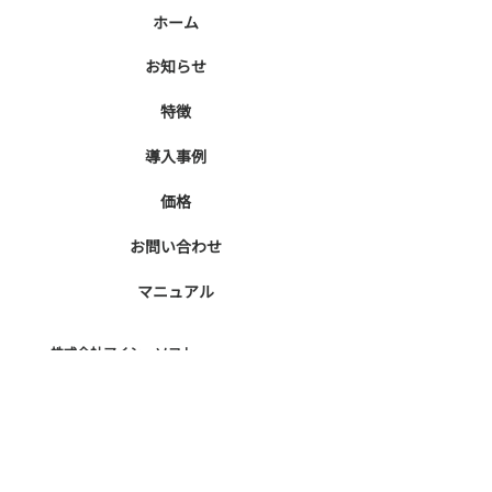
​ホーム
​お知らせ
特徴
導入事例
価格
お問い合わせ
マニュアル
​株式会社アイシーソフト
http://www.icsoft.jp
​本社
〒460-0003 名古屋市中区錦2丁目2番2
号 名古屋丸紅ビル9階
Tel. 052-854-7279（代表）
Fax. 052-231-7311