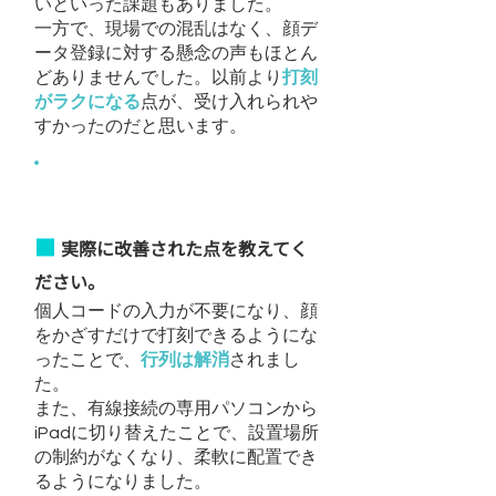
いといった課題もありました。
一方で、現場での混乱はなく、顔デ
ータ登録に対する懸念の声もほとん
どありませんでした。以前より
打刻
がラクになる
点が、受け入れられや
すかったのだと思います。
導入後の効果
■
実際に改善された点を教えてく
ださい。
個人コードの入力が不要になり、顔
をかざすだけで打刻できるようにな
ったことで、
行列は解消
されまし
た。
また、有線接続の専用パソコンから
iPadに切り替えたことで、設置場所
の制約がなくなり、柔軟に配置でき
るようになりました。