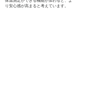
体温測定ができる機能が加わると、よ
り安心感が高まると考えています。
また、写真でのなりすまし対策や、顔
写真のみを削除できる管理機能、ジェ
スチャーや音声による打刻など、さら
なる使いやすさの向上にも期待してい
ます。
一覧に戻る
​ホーム
​お知らせ
特徴