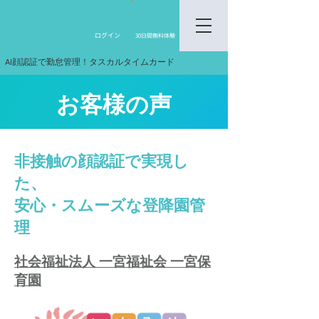
​ログイン
30日間無料体験
AI顔認証で勤怠管理！タスカルタイムカード
​お客様の声
非接触の顔認証で実現し
た、
安心・スムーズな登降園管
理
社会福祉法人 一宮福祉会 一宮保
育園